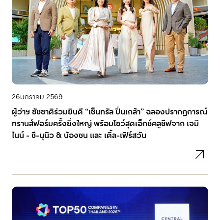
26
มกราคม 2569
ผู้ว่าฯ ชัชชาติร่วมยินดี “เซ็นทรัล ปิ่นเกล้า” ฉลองปรากฏการณ์
ทรานส์ฟอร์มครั้งยิ่งใหญ่ พร้อมโชว์สุดเอ็กซ์คลูซีฟจาก เจมี
ไนน์ - ซี-นุนิว & น้องซน และ เติ้ล-เฟิร์สวัน