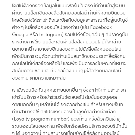
โดยไม่ต้องกรอกข้อมูลในแบบฟอร์ม ในกรณีที่ท่านเข้าสู่ระบบ
ผ่านระบบล็อคอินของสื่อสังคมออนไลน์ ท่านให้ความยินยอม
โดยชัดแจ้งให้เราเข้าถึงและจัดเก็บข้อมูลสาธารณะที่อยู่ในบัญชี
ต่าง ๆ ในสื่อสังคมออนไลน์ของท่าน (เช่น Facebook
Google หรือ Instagram) รวมไปถึงข้อมูลอื่น ๆ ที่ปรากฏขึ้น
ระหว่างการใช้ระบบล็อกอินผ่านสื่อสังคมออนไลน์ดังกล่าว
นอกจากนี้ เราอาจส่งอีเมลของท่านไปยังสื่อสังคมออนไลน์
เพื่อเป็นการระบุตัวตนว่าท่านเป็นสมาชิกของบรรดาสื่อสังคม
ออนไลน์ที่เกี่ยวข้องหรือไม่ และเพื่อเป็นการลงโฆษณาที่เหมาะ
สมกับความชอบและที่เกี่ยวข้องบนบัญชีสื่อสังคมออนไลน์
ของท่าน ตามความเหมาะสม
เรายังร่วมมือกับบุคคลภายนอกอื่น ๆ ซึ่งจะทำให้ท่านสามารถ
เข้ารับบริการหรือเข้าร่วมรับข้อเสนอโปรโมชั่นของบุคคล
ภายนอกอื่น ๆ เหล่านั้นได้ ยกตัวอย่างเช่น สำหรับบางบริษัท
ท่านสามารถใช้เลขโปรแกรมการเป็นลูกค้าอย่างต่อเนื่อง
(Loyalty program number) ของท่าน หรือล็อกอินเข้าสู่
ระบบออนไลน์ของท่าน เพื่อรับหรือสมัครบริการของบริษัทนั้น
ๆ ได้ นอกจากนี้ ท่านสามารถเชื่อมบัญชีสื่อสังคมออนไลน์