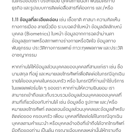
ในเครือของเรา บริษัทย่อย บุคคลภายนอก พันธมิตรทาง
ธุรกิจ และรูปแบบการติดต่อสื่อสารที่ต้องการ และ/หรือ
1.11 ข้อมูลที่ละเอียดอ่อน
เช่น เชื้อชาติ ศาสนา ความคิดเห็น
ทางการเมือง ลายนิ้วมือ ระบบจดจำใบหน้า ข้อมูลอัตลักษณ์
บุคคล (Biometrics) ใบหน้า ข้อมูลจากการจดจำม่านตา
ข้อมูลสุขภาพหรือสภาพทางร่างกายหรือจิตใจ ข้อมูลทาง
พันธุกรรม ประวัติทางการแพทย์ ภาวะทุพพลภาพ และประวัติ
อาชญากรรม
หากท่านได้ให้ข้อมูลส่วนบุคคลของบุคคลที่สามแก่เรา เช่น ชื่อ
นามสกุล ที่อยู่ และหมายเลขโทรศัพท์เพื่อติดต่อในกรณีฉุกเฉิน
รายได้ของบุคคลในครอบครัว หรือ ในกรณีที่ท่านเข้าใช้บริการ
ในแพลตฟอร์มใด ๆ ของเรา หากท่านให้ความยินยอม เรา
สามารถเข้าถึงและเก็บรวบรวมข้อมูลส่วนบุคคลของบุคคลที่
สามที่เกี่ยวข้องกับท่านได้ เช่น ข้อมูลชื่อ รูปภาพ และ/หรือ
หมายเลขโทรศัพท์ ตลอดจนข้อมูลส่วนบุคคลและข้อมูลสำหรับ
ติดต่อของ ครอบครัว เพื่อน บุคคลที่ติดต่อได้ในกรณีฉุกเฉิน
บุคคลตามคำแนะนำ หรือบุคคลอ้างอิงที่เข้าถึงได้จากโทรศัพท์
มือถือของท่าน เป็นต้น กรุณาแจ้งบุคคลเหล่านั้นให้ทราบถึง