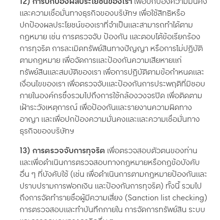
12) การปกป้องผลประโยชน์ของเรา
เพื่อปกป้องความมั่นคง
และความเชื่อมั่นทางธุรกิจของบริษัทฯ เพื่อใช้สิทธิหรือ
ปกป้องผลประโยชน์ของเราที่จำเป็นและสามารถทำได้ตาม
กฎหมาย เช่น การตรวจจับ ป้องกัน และตอบโต้ข้อเรียกร้อง
การทุจริต การละเมิดทรัพย์สินทางปัญญา หรือการไม่ปฏิบัติ
ตามกฎหมาย เพื่อจัดการและป้องกันความเสียหายแก่
ทรัพย์สินและสมบัติของเรา เพื่อการปฏิบัติตามข้อกำหนดและ
เงื่อนไขของเรา เพื่อตรวจจับและป้องกันการประพฤติที่มิชอบ
ภายในองค์กรซึ่งรวมไปถึงการใช้กล้องวงจรปิด เพื่อติดตาม
เฝ้าระวังเหตุการณ์ เพื่อป้องกันและรายงานความผิดทาง
อาญา และเพื่อปกป้องความมั่นคงและและความเชื่อมั่นทาง
ธุรกิจของบริษัทฯ
13) การตรวจจับการทุจริต
เพื่อตรวจสอบตัวตนของท่าน
และเพื่อดำเนินการตรวจสอบทางกฎหมายหรือกฎข้อบังคับ
อื่น ๆ ที่บังคับใช้ (เช่น เพื่อดำเนินการตามกฎหมายป้องกันและ
ปราบปรามการฟอกเงิน และป้องกันการทุจริต) ทั้งนี้ รวมไป
ถึงการจัดทำรายชื่อผู้มีความเสี่ยง (Sanction list checking)
การตรวจสอบและทำบันทึกภายใน การจัดการทรัพย์สิน ระบบ