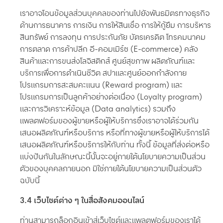
เราอาจโอนข้อมูลส่วนบุคคลของท่านไปยังพันธมิตรทางธุรกิจ
ด้านการธนาคาร การเงิน การให้สินเชื่อ การให้กู้ยืม การบริหาร
สินทรัพย์ การลงทุน การประกันภัย บัตรเครดิต โทรคมนาคม
การตลาด การค้าปลีก อี-คอมเมิร์ซ (E-commerce) คลัง
สินค้าและการขนส่งโลจิสติกส์ ศูนย์สุขภาพ ผลิตภัณฑ์และ
บริการเพื่อการดำเนินชีวิต สปาและศูนย์ออกกำลังกาย
โปรแกรมการสะสมคะแนน (Reward program) และ
โปรแกรมการเป็นลูกค้าอย่างต่อเนื่อง (Loyalty program)
และการวิเคราะห์ข้อมูล (Data analytics) รวมถึง
แพลตฟอร์มของผู้ขายหรือผู้ให้บริการซึ่งเราอาจได้ร่วมกัน
เสนอผลิตภัณฑ์หรือบริการ หรือที่ทางผู้ขายหรือผู้ให้บริการได้
เสนอผลิตภัณฑ์หรือบริการให้กับท่าน ทั้งนี้ ข้อมูลที่ส่งต่อหรือ
แบ่งปันกันในลักษณะนี้นั้นจะอยู่ภายใต้นโยบายความเป็นส่วน
ตัวของบุคคลภายนอก มิใช่ภายใต้นโยบายความเป็นส่วนตัว
ฉบับนี้
3.4 เว็บไซต์ต่าง ๆ ในสื่อสังคมออนไลน์
ท่านสามารถล็อกอินเข้าสู่เว็บไซต์และแพลตฟอร์มของเราได้