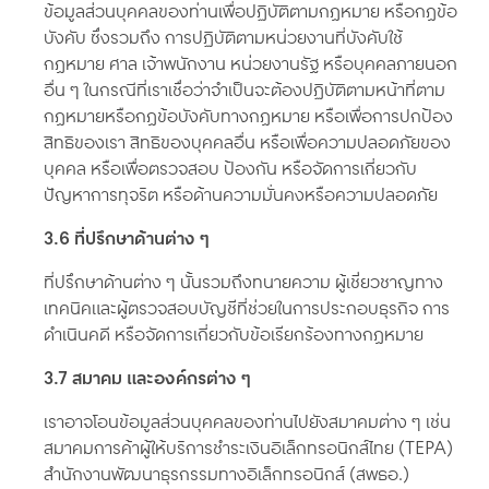
ข้อมูลส่วนบุคคลของท่านเพื่อปฏิบัติตามกฎหมาย หรือกฎข้อ
บังคับ ซึ่งรวมถึง การปฏิบัติตามหน่วยงานที่บังคับใช้
กฎหมาย ศาล เจ้าพนักงาน หน่วยงานรัฐ หรือบุคคลภายนอก
อื่น ๆ ในกรณีที่เราเชื่อว่าจำเป็นจะต้องปฏิบัติตามหน้าที่ตาม
กฎหมายหรือกฎข้อบังคับทางกฎหมาย หรือเพื่อการปกป้อง
สิทธิของเรา สิทธิของบุคคลอื่น หรือเพื่อความปลอดภัยของ
บุคคล หรือเพื่อตรวจสอบ ป้องกัน หรือจัดการเกี่ยวกับ
ปัญหาการทุจริต หรือด้านความมั่นคงหรือความปลอดภัย
3.6 ที่ปรึกษาด้านต่าง ๆ
ที่ปรึกษาด้านต่าง ๆ นั้นรวมถึงทนายความ ผู้เชี่ยวชาญทาง
เทคนิคและผู้ตรวจสอบบัญชีที่ช่วยในการประกอบธุรกิจ การ
ดำเนินคดี หรือจัดการเกี่ยวกับข้อเรียกร้องทางกฎหมาย
3.7 สมาคม และองค์กรต่าง ๆ
เราอาจโอนข้อมูลส่วนบุคคลของท่านไปยังสมาคมต่าง ๆ เช่น
สมาคมการค้าผู้ให้บริการชำระเงินอิเล็กทรอนิกส์ไทย (TEPA)
สำนักงานพัฒนาธุรกรรมทางอิเล็กทรอนิกส์ (สพธอ.)