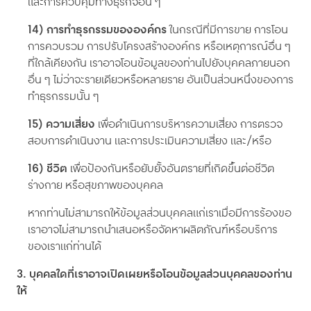
และการควบคุมทางธุรกิจอื่น ๆ
14) การทำธุรกรรมขององค์กร
ในกรณีที่มีการขาย การโอน
การควบรวม การปรับโครงสร้างองค์กร หรือเหตุการณ์อื่น ๆ
ที่ใกล้เคียงกัน เราอาจโอนข้อมูลของท่านไปยังบุคคลภายนอก
อื่น ๆ ไม่ว่าจะรายเดียวหรือหลายราย อันเป็นส่วนหนึ่งของการ
ทำธุรกรรมนั้น ๆ
15) ความเสี่ยง
เพื่อดำเนินการบริหารความเสี่ยง การตรวจ
สอบการดําเนินงาน และการประเมินความเสี่ยง และ/หรือ
16) ชีวิต
เพื่อป้องกันหรือยับยั้งอันตรายที่เกิดขึ้นต่อชีวิต
ร่างกาย หรือสุขภาพของบุคคล
หากท่านไม่สามารถให้ข้อมูลส่วนบุคคลแก่เราเมื่อมีการร้องขอ
เราอาจไม่สามารถนำเสนอหรือจัดหาผลิตภัณฑ์หรือบริการ
ของเราแก่ท่านได้
3. บุคคลใดที่เราอาจเปิดเผยหรือโอนข้อมูลส่วนบุคคลของท่าน
ให้