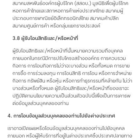
สมาคมสหพันธ์องค์กรผู้บริโภค (สสอบ.) มูลนิธิเพื่อผู้บริโภค
หอการค้าไทยและสภาหอการค้าแห่งประเทศไทย สมาคมผู้
ประกอบการพาณิชย์อิเล็กทรอนิกส์ไทย สมาคมค้าปลีก
สมาคมศูนย์การค้า หรือกลุ่มแยกราชประสงค์
3.8 ผู้รับโอนสิทธิและ/หรือหน้าที่
ผู้รับโอนสิทธิและ/หรือหน้าที่นั้นหมายความรวมถึงบุคคล
ภายนอกในกรณีมีการปรับโครงสร้างองค์กร การควบรวม
กิจการ การโอนกิจการไม่ว่าจะบางส่วน หรือทั้งหมด การขาย
การซื้อ การร่วมลงทุน การโอนสิทธิ การโอน หรือการจำหน่าย
กิจการ ทรัพย์สิน หรือหุ้น หรือการทำธุรกรรมที่คล้ายกัน ไม่ว่า
บางส่วนหรือทั้งหมด ผู้รับโอนสิทธิและ/หรือหน้าที่ของเราจะ
ปฏิบัติตามนโยบายความเป็นส่วนตัวฉบับนี้เพื่อเป็นการเคารพ
ต่อข้อมูลส่วนบุคคลของท่าน
4. การโอนข้อมูลส่วนบุคคลของท่านไปยังต่างประเทศ
เราอาจเปิดเผยหรือโอนข้อมูลส่วนบุคคลของท่านไปยังบุคคล
ภายนอก หรือผู้ให้บริการที่อยู่ในต่างประเทศซึ่งประเทศปลายทาง