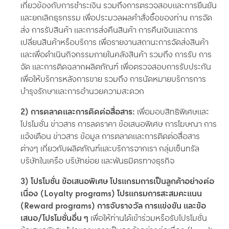
เกี่ยวข้องกับการชำระเงิน รวมถึงการตรวจสอบและการยืนยัน
และยกเลิกธุรกรรม เพื่อประมวลผลคำสั่งซื้อของท่าน การจัด
ส่ง การรับสินค้า และการส่งคืนสินค้า การคืนเงินและการ
เปลี่ยนสินค้าหรือบริการ เพื่อรายงานสถานะการจัดส่งสินค้า
และเพื่อดำเนินกิจกรรมภายในคลังสินค้า รวมถึง การรับ การ
จัด และการติดฉลากผลิตภัณฑ์ เพื่อตรวจสอบการรับประกัน
เพื่อให้บริการหลังการขาย รวมถึง การนัดหมายบริการการ
บำรุงรักษาและการอำนวยความสะดวก
2) การตลาดและการติดต่อสื่อสาร:
เพื่อมอบสิทธิพิเศษและ
โปรโมชั่น ข่าวสาร การลดราคา ข้อเสนอพิเศษ การโฆษณา การ
แจ้งเตือน ข่าวสาร ข้อมูล การตลาดและการติดต่อสื่อสาร
ต่างๆ เกี่ยวกับผลิตภัณฑ์และบริการจากเรา กลุ่มเซ็นทรัล
บริษัทในเครือ บริษัทย่อย และพันธมิตรทางธุรกิจ
3) โปรโมชั่น ข้อเสนอพิเศษ โปรแกรมการเป็นลูกค้าอย่างต่อ
เนื่อง (Loyalty programs) โปรแกรมการสะสมคะแนน
(Reward programs) การจับรางวัล การแข่งขัน และข้อ
เสนอ/โปรโมชั่นอื่น ๆ
เพื่อให้ท่านได้เข้าร่วมหรือรับโปรโมชั่น