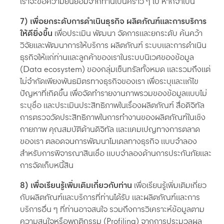
เราจะขอความยินยอมจากท่านเป็นคราว ๆ ไป หากจำเป็น
7) เพื่อยกระดับการดำเนินธุรกิจ ผลิตภัณฑ์และการบริการ
ให้ดียิ่งขึ้น
เพื่อประเมิน พัฒนา จัดการและยกระดับ ค้นคว้า
วิจัยและพัฒนาการให้บริการ ผลิตภัณฑ์ ระบบและการดำเนิน
ธุรกิจให้แก่ท่านและลูกค้าของเราในระบบนิเวศของข้อมูล
(Data ecosystem) ของกลุ่มเซ็นทรัลทั้งหมด และรวมถึงแต่
ไม่จำกัดเพียงพันธมิตรทางธุรกิจของเรา เพื่อระบุและแก้ไข
ปัญหาที่เกิดขึ้น เพื่อจัดทำรายงานภาพรวมของข้อมูลแบบไม่
ระบุชื่อ และประเมินประสิทธิภาพในเรื่องผลิตภัณฑ์ สื่อดิจิทัล
การตรวจวัดประสิทธิภาพในการทำงานของผลิตภัณฑ์ในเชิง
กายภาพ คุณสมบัติด้านดิจิทัล และแคมเปญทางการตลาด
ของเรา ตลอดจนการพัฒนาโมเดลทางธุรกิจ แบบจำลอง
สำหรับการพิจารณาสินเชื่อ แบบจำลองด้านการประกันภัยและ
การจัดเก็บหนี้สิน
8) เพื่อเรียนรู้เพิ่มเติมเกี่ยวกับท่าน
เพื่อเรียนรู้เพิ่มเติมเกี่ยว
กับผลิตภัณฑ์และบริการที่ท่านได้รับ และผลิตภัณฑ์และการ
บริการอื่น ๆ ที่ท่านอาจสนใจ รวมถึงการวิเคราะห์ข้อมูลตาม
ความสนใจหรือพฤติกรรม (Profiling) จากการประมวลผล