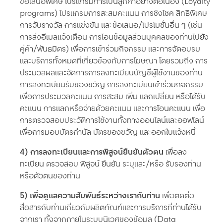
ข้อเสนอพิเศษ โปรแกรมการเป็นลูกค้าอย่างต่อเนื่อง (Loyalty
programs) โปรแกรมการสะสมคะแนน การชิงโชค สิทธิพิเศษ
การจับรางวัล การแข่งขัน และข้อเสนอ/โปรโมชั่นอื่น ๆ (เช่น
การส่งอีเมลแจ้งเตือน การโอนข้อมูลส่วนบุคคลของท่านไปยัง
คู่ค้า/พันธมิตร) เพื่อการเข้าร่วมกิจกรรม และการจัดอบรม
และบริการทั้งหมดที่เกี่ยวข้องกับการโฆษณา โดยรวมถึง การ
ประมวลผลและจัดการการลงทะเบียนบัญชีผู้ใช้งานของท่าน
การลงทะเบียนรับของขวัญ การลงทะเบียนเข้าร่วมกิจกรรม
เพื่อการประมวลคะแนน การสะสม เพิ่ม แลกเปลี่ยน หรือได้รับ
คะแนน การแลกหรือจ่ายด้วยคะแนน และการโอนคะแนน เพื่อ
การตรวจสอบประวัติการใช้งานทั้งทางออนไลน์และออฟไลน์
เพื่อการมอบบัตรกำนัล บัตรของขวัญ และออกใบแจ้งหนี้
4) การลงทะเบียนและการพิสูจน์ยืนยันตัวตน
เพื่อลง
ทะเบียน ตรวจสอบ พิสูจน์ ยืนยัน ระบุและ/หรือ รับรองท่าน
หรือตัวตนของท่าน
5) เพื่อดูแลความสัมพันธ์ระหว่างเรากับท่าน
เพื่อติดต่อ
สื่อสารกับท่านเกี่ยวกับผลิตภัณฑ์และการบริการที่ท่านได้รับ
จากเรา ทั้งจากภายในระบบนิเวศของข้อมูล (Data